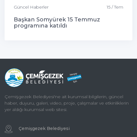
Güncel Haberler
15 / Tem
Başkan Somyürek 15 Temmuz
programına katıldı
Çemişgezek Belediyesi'ne ait kurumsal bilgilerin, güncel
haber, duyuru, galeri, video, proje, çalışmalar ve etkinliklerin
yer aldığı kurumsal web sitesi.
Çemişgezek Belediyesi