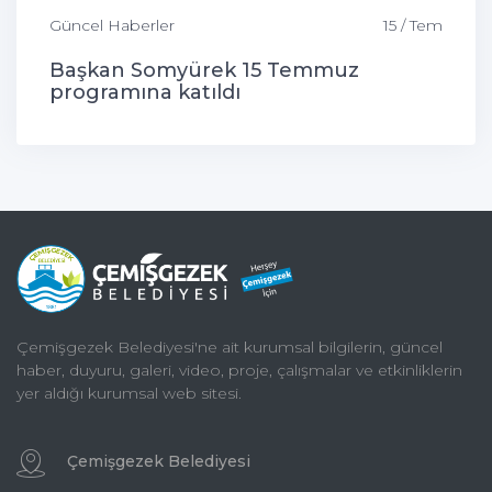
Güncel Haberler
15 / Tem
Başkan Somyürek 15 Temmuz
programına katıldı
Çemişgezek Belediyesi'ne ait kurumsal bilgilerin, güncel
haber, duyuru, galeri, video, proje, çalışmalar ve etkinliklerin
yer aldığı kurumsal web sitesi.
Çemişgezek Belediyesi