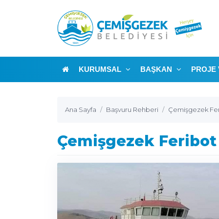
KURUMSAL
BAŞKAN
PROJE 
Ana Sayfa
Başvuru Rehberi
Çemişgezek Feri
Çemişgezek Feribot 