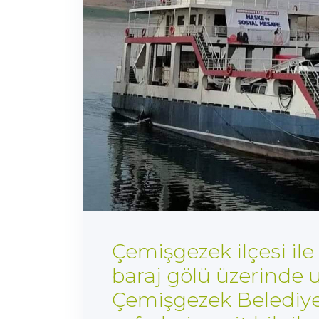
Çemişgezek ilçesi ile
baraj gölü üzerinde 
Çemişgezek Belediyem