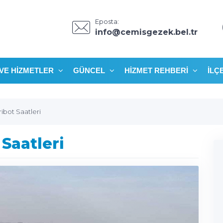
Eposta:
info@cemisgezek.bel.tr
VE HIZMETLER
GÜNCEL
HIZMET REHBERI
İLÇ
bot Saatleri
Saatleri