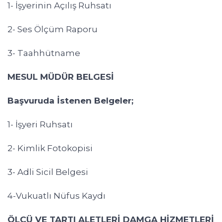
1- İşyerinin Açılış Ruhsatı
2- Ses Ölçüm Raporu
3- Taahhütname
MESUL MÜDÜR BELGESİ
Başvuruda İstenen Belgeler;
1- İşyeri Ruhsatı
2- Kimlik Fotokopisi
3- Adli Sicil Belgesi
4-Vukuatlı Nüfus Kaydı
ÖLÇÜ VE TARTI ALETLERİ DAMGA HİZMETLERİ