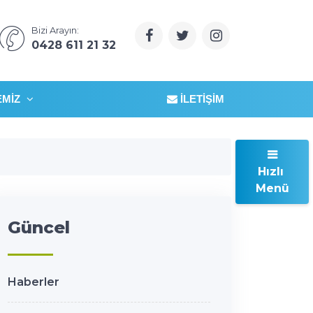
Bizi Arayın:
0428 611 21 32
EMIZ
İLETIŞIM
Hızlı
Menü
Güncel
Haberler