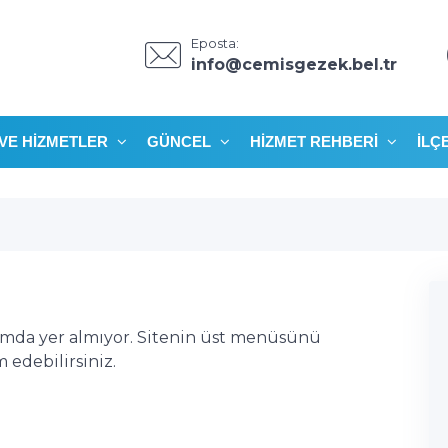
Eposta:
info@cemisgezek.bel.tr
VE HIZMETLER
GÜNCEL
HIZMET REHBERI
İLÇ
ımda yer almıyor. Sitenin üst menüsünü
edebilirsiniz.