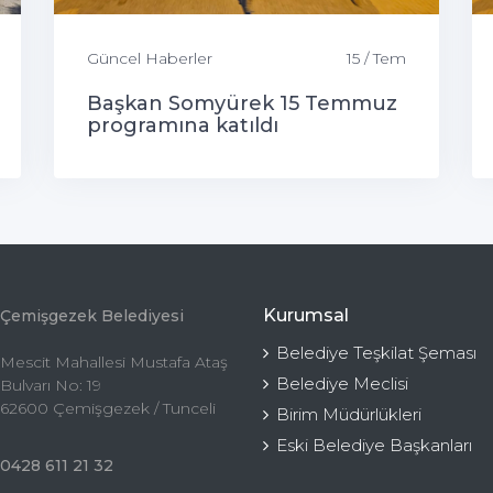
Güncel Haberler
15 / Tem
Başkan Somyürek 15 Temmuz
programına katıldı
Kurumsal
Çemişgezek Belediyesi
Belediye Teşkilat Şeması
Mescit Mahallesi Mustafa Ataş
Belediye Meclisi
Bulvarı No: 19
62600 Çemişgezek / Tunceli
Birim Müdürlükleri
Eski Belediye Başkanları
0428 611 21 32