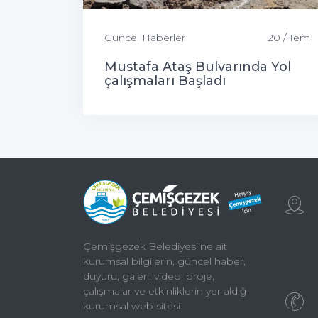
Güncel Haberler
20 / Tem
Mustafa Ataş Bulvarında Yol
çalışmaları Başladı
Çemişgezek Belediyesi'ne ait
kurumsal bilgilerin, güncel haber,
duyuru, galeri, video, proje,
çalışmalar ve etkinliklerin yer aldığı
kurumsal web sitesi.