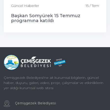
Güncel Haberler
15 / Tem
Başkan Somyürek 15 Temmuz
programına katıldı
Çemişgezek Belediyesi'ne ait kurumsal bilgilerin, güncel
haber, duyuru, galeri, video, proje, çalışmalar ve etkinliklerin
yer aldığı kurumsal web sitesi.
Çemişgezek Belediyesi