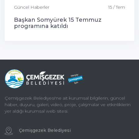
Güncel Haberler
15 / Tem
Başkan Somyürek 15 Temmuz
programına katıldı
Çemişgezek Belediyesi'ne ait kurumsal bilgilerin, güncel
haber, duyuru, galeri, video, proje, çalışmalar ve etkinliklerin
yer aldığı kurumsal web sitesi.
Çemişgezek Belediyesi