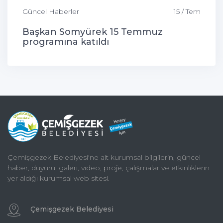
Güncel Haberler
15 / Tem
Başkan Somyürek 15 Temmuz
programına katıldı
Çemişgezek Belediyesi'ne ait kurumsal bilgilerin, güncel
haber, duyuru, galeri, video, proje, çalışmalar ve etkinliklerin
yer aldığı kurumsal web sitesi.
Çemişgezek Belediyesi