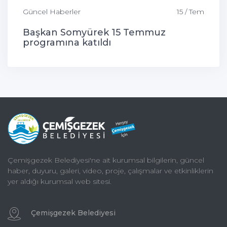
Güncel Haberler
15 / Tem
Başkan Somyürek 15 Temmuz
programına katıldı
Çemişgezek Belediyesi'ne ait kurumsal bilgilerin, güncel
haber, duyuru, galeri, video, proje, çalışmalar ve etkinliklerin
yer aldığı kurumsal web sitesi.
Çemişgezek Belediyesi