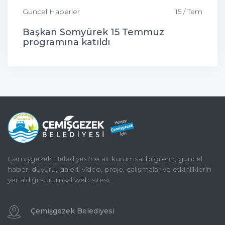
Güncel Haberler
15 / Tem
Başkan Somyürek 15 Temmuz
programına katıldı
Çemişgezek Belediyesi'ne ait kurumsal bilgilerin, güncel
haber, duyuru, galeri, video, proje, çalışmalar ve etkinliklerin
yer aldığı kurumsal web sitesi.
Çemişgezek Belediyesi