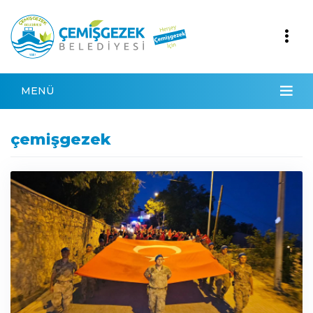
MENÜ
çemişgezek