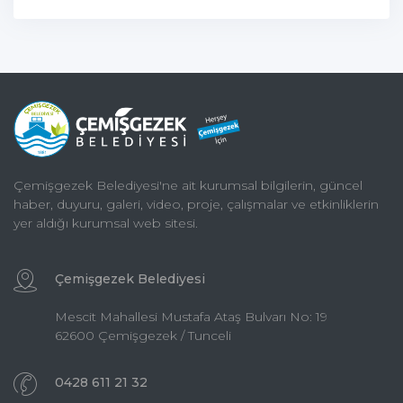
Çemişgezek Belediyesi'ne ait kurumsal bilgilerin, güncel
haber, duyuru, galeri, video, proje, çalışmalar ve etkinliklerin
yer aldığı kurumsal web sitesi.
Çemişgezek Belediyesi
Mescit Mahallesi Mustafa Ataş Bulvarı No: 19
62600 Çemişgezek / Tunceli
0428 611 21 32