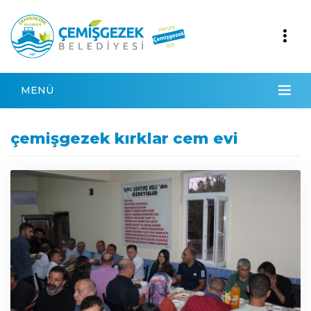
MENÜ
çemişgezek kırklar cem evi