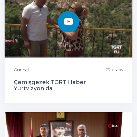
Güncel
27 / May
Çemişgezek TGRT Haber
Yurtvizyon'da