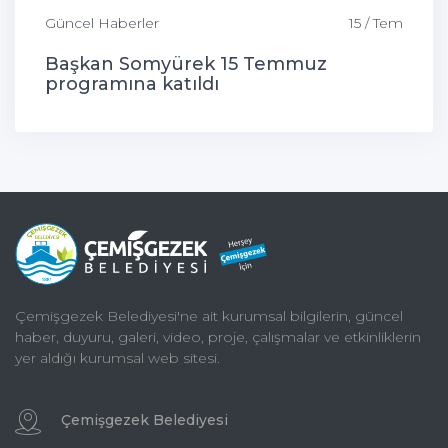
Güncel Haberler
15 / Tem
Başkan Somyürek 15 Temmuz
programına katıldı
Çemişgezek Belediyesi'ne ait kurumsal bilgilerin, güncel
haber, duyuru, galeri, video, proje, çalışmalar ve etkinliklerin
yer aldığı kurumsal web sitesi.
Çemişgezek Belediyesi