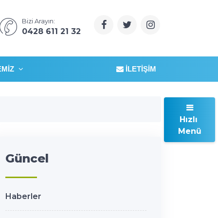
Bizi Arayın:
0428 611 21 32
EMIZ
İLETIŞIM
Hızlı
Menü
Güncel
Haberler