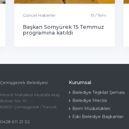
Güncel Haberler
15 / Tem
Başkan Somyürek 15 Temmuz
programına katıldı
Kurumsal
Çemişgezek Belediyesi
Belediye Teşkilat Şeması
Mescit Mahallesi Mustafa Ataş
Belediye Meclisi
Bulvarı No: 19
62600 Çemişgezek / Tunceli
Birim Müdürlükleri
Eski Belediye Başkanları
0428 611 21 32