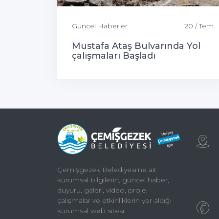
Güncel Haberler
20 / Tem
Mustafa Ataş Bulvarında Yol
çalışmaları Başladı
Çemişgezek Belediyesi'ne ait
kurumsal bilgilerin, güncel haber,
duyuru, galeri, video, proje,
çalışmalar ve etkinliklerin yer aldığı
kurumsal web sitesi.