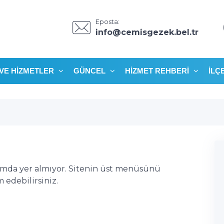
Eposta:
info@cemisgezek.bel.tr
VE HIZMETLER
GÜNCEL
HIZMET REHBERI
İLÇ
ımda yer almıyor. Sitenin üst menüsünü
edebilirsiniz.