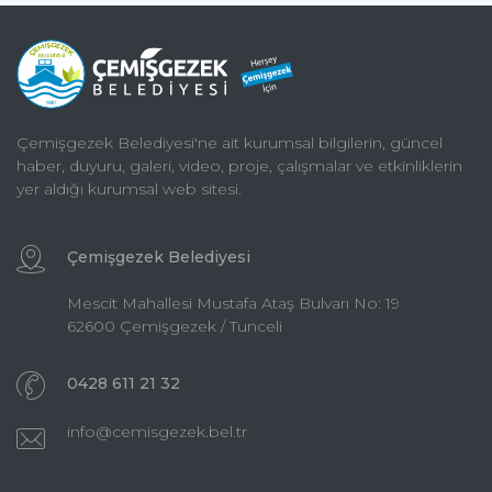
Çemişgezek Belediyesi'ne ait kurumsal bilgilerin, güncel
haber, duyuru, galeri, video, proje, çalışmalar ve etkinliklerin
yer aldığı kurumsal web sitesi.
Çemişgezek Belediyesi
Mescit Mahallesi Mustafa Ataş Bulvarı No: 19
62600 Çemişgezek / Tunceli
0428 611 21 32
info@cemisgezek.bel.tr