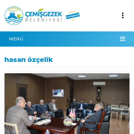
MENÜ
hasan özçelik