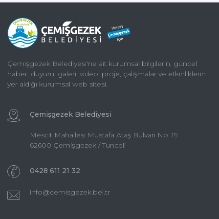
Çemişgezek Belediyesi'ne ait kurumsal bilgilerin, güncel
haber, duyuru, galeri, video, proje, çalışmalar ve etkinliklerin
yer aldığı kurumsal web sitesi.
Çemişgezek Belediyesi
Mescit Mahallesi Mustafa Ataş Bulvarı No: 19
62600 Çemişgezek / Tunceli
0428 611 21 32
info@cemisgezek.bel.tr