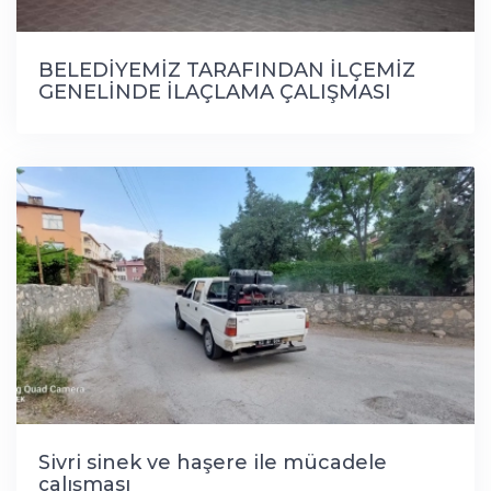
BELEDİYEMİZ TARAFINDAN İLÇEMİZ
GENELİNDE İLAÇLAMA ÇALIŞMASI
BAŞLATILDI
Sivri sinek ve haşere ile mücadele
çalışması