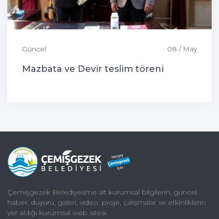
Güncel
08 / May
Mazbata ve Devir teslim töreni
Çemişgezek Belediyesi'ne ait kurumsal bilgilerin, güncel
haber, duyuru, galeri, video, proje, çalışmalar ve etkinliklerin
yer aldığı kurumsal web sitesi.