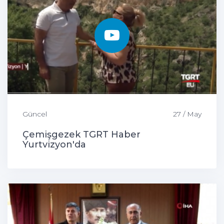
Güncel
27 / May
Çemişgezek TGRT Haber
Yurtvizyon'da