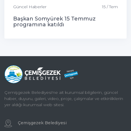
Güncel Haberler
15 / Tem
Başkan Somyürek 15 Temmuz
programına katıldı
Çemişgezek Belediyesi'ne ait kurumsal bilgilerin, güncel
haber, duyuru, galeri, video, proje, çalışmalar ve etkinliklerin
yer aldığı kurumsal web sitesi.
Çemişgezek Belediyesi