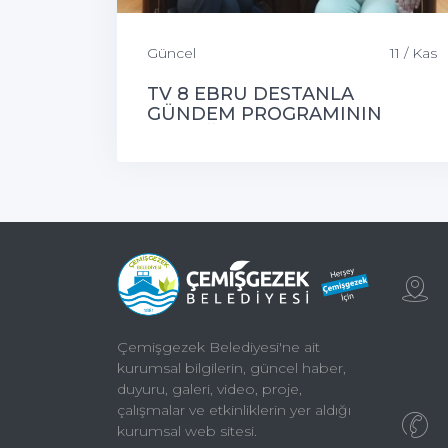
Güncel
11 / Kas
TV 8 EBRU DESTANLA
GÜNDEM PROGRAMININ
KONUĞU ÇEMİŞGEZEK
BELEDİYE BAŞKANIMIZ
Çemişgezek Belediyesi'ne ait
kurumsal bilgilerin, güncel haber,
duyuru, galeri, video, proje,
çalışmalar ve etkinliklerin yer aldığı
kurumsal web sitesi.