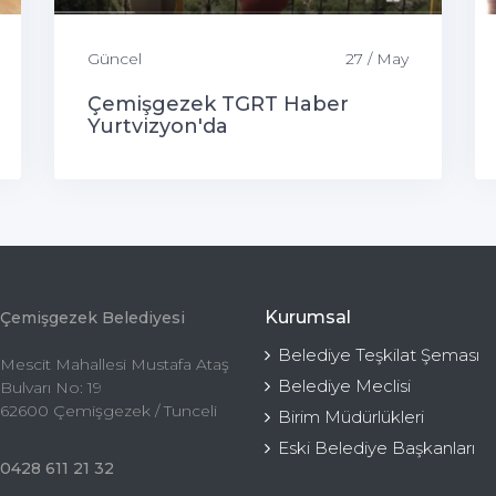
Güncel
27 / May
Çemişgezek TGRT Haber
Yurtvizyon'da
Kurumsal
Çemişgezek Belediyesi
Belediye Teşkilat Şeması
Mescit Mahallesi Mustafa Ataş
Belediye Meclisi
Bulvarı No: 19
62600 Çemişgezek / Tunceli
Birim Müdürlükleri
Eski Belediye Başkanları
0428 611 21 32