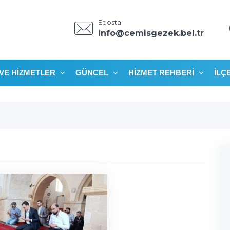
Eposta:
info@cemisgezek.bel.tr
VE HIZMETLER
GÜNCEL
HIZMET REHBERI
İLÇ