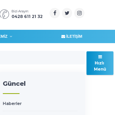
Bizi Arayın:
0428 611 21 32
EMIZ
İLETIŞIM
Hızlı
Menü
Güncel
Haberler