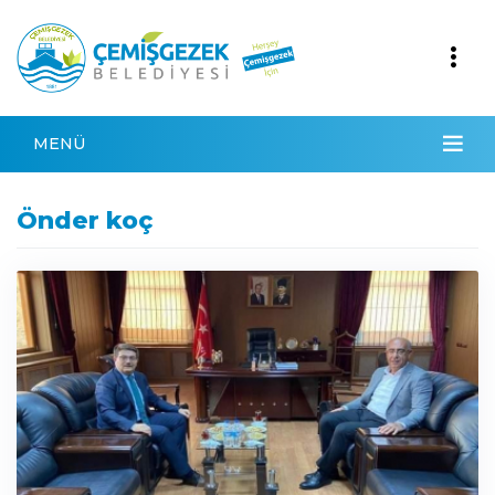
MENÜ
Önder koç