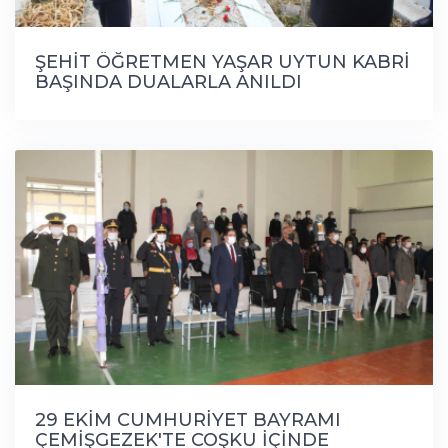
ŞEHİT ÖĞRETMEN YAŞAR UYTUN KABRİ
BAŞINDA DUALARLA ANILDI
29 EKİM CUMHURİYET BAYRAMI
ÇEMİŞGEZEK'TE COŞKU İÇİNDE