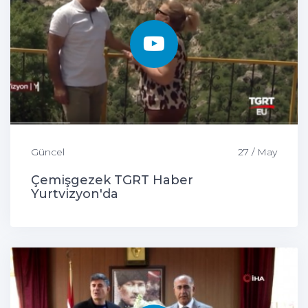
Güncel
27 / May
Çemişgezek TGRT Haber
Yurtvizyon'da