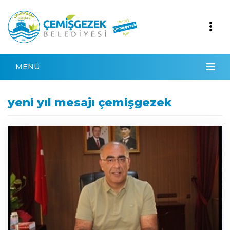
MENÜ
yeni yıl mesajı çemişgezek