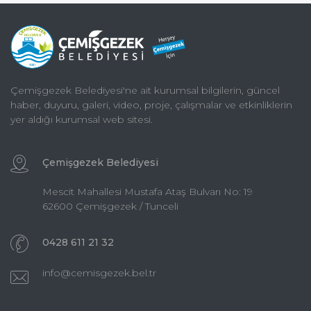
Çemişgezek Belediyesi'ne ait kurumsal bilgilerin, güncel
haber, duyuru, galeri, video, proje, çalışmalar ve etkinliklerin
yer aldığı kurumsal web sitesi.
Çemişgezek Belediyesi
Mescit Mahallesi Mustafa Ataş Bulvarı No: 19
62600 Çemişgezek / Tunceli
0428 611 21 32
info@cemisgezek.bel.tr