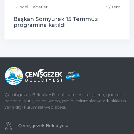
Güncel Haberler
15 / Tem
Başkan Somyürek 15 Temmuz
programına katıldı
Çemişgezek Belediyesi'ne ait kurumsal bilgilerin, güncel
haber, duyuru, galeri, video, proje, çalışmalar ve etkinliklerin
yer aldığı kurumsal web sitesi.
Çemişgezek Belediyesi