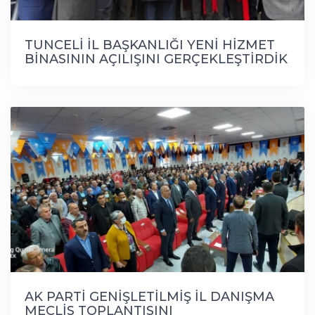
TUNCELİ İL BAŞKANLIĞI YENİ HİZMET
BİNASININ AÇILIŞINI GERÇEKLEŞTİRDİK
AK PARTİ GENİŞLETİLMİŞ İL DANIŞMA
MECLİS TOPLANTISINI