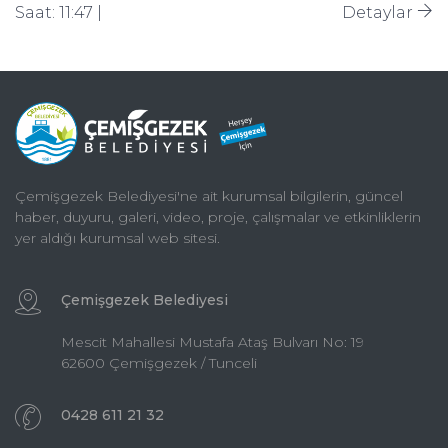
Saat: 11:47 |
Detaylar
Çemişgezek Belediyesi'ne ait kurumsal bilgilerin, güncel
haber, duyuru, galeri, video, proje, çalışmalar ve etkinliklerin
yer aldığı kurumsal web sitesi.
Çemişgezek Belediyesi
Mescit Mahallesi Mustafa Ataş Bulvarı No: 19
62600 Çemişgezek / Tunceli
0428 611 21 32