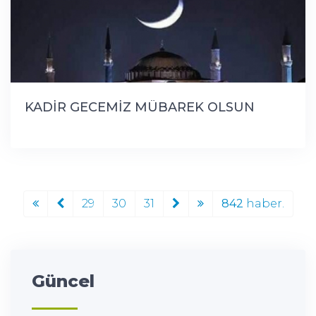
KADİR GECEMİZ MÜBAREK OLSUN
29
30
31
842
haber.
Güncel