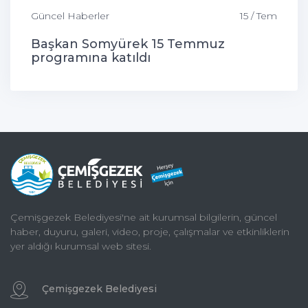
Güncel Haberler
15 / Tem
Başkan Somyürek 15 Temmuz
programına katıldı
Çemişgezek Belediyesi'ne ait kurumsal bilgilerin, güncel
haber, duyuru, galeri, video, proje, çalışmalar ve etkinliklerin
yer aldığı kurumsal web sitesi.
Çemişgezek Belediyesi