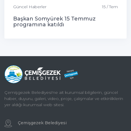
Güncel Haberler
15 / Tem
Başkan Somyürek 15 Temmuz
programına katıldı
Çemişgezek Belediyesi'ne ait kurumsal bilgilerin, güncel
haber, duyuru, galeri, video, proje, çalışmalar ve etkinliklerin
yer aldığı kurumsal web sitesi.
Çemişgezek Belediyesi