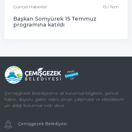
Güncel Haberler
15 / Tem
Başkan Somyürek 15 Temmuz
programına katıldı
Çemişgezek Belediyesi'ne ait kurumsal bilgilerin, güncel
haber, duyuru, galeri, video, proje, çalışmalar ve etkinliklerin
yer aldığı kurumsal web sitesi.
Çemişgezek Belediyesi