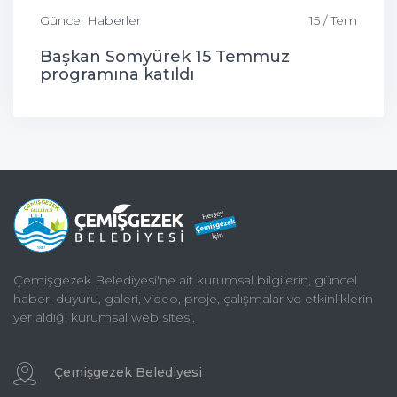
Güncel Haberler
15 / Tem
Başkan Somyürek 15 Temmuz
programına katıldı
Çemişgezek Belediyesi'ne ait kurumsal bilgilerin, güncel
haber, duyuru, galeri, video, proje, çalışmalar ve etkinliklerin
yer aldığı kurumsal web sitesi.
Çemişgezek Belediyesi