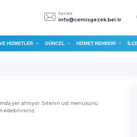
Eposta:
info@cemisgezek.bel.tr
VE HIZMETLER
GÜNCEL
HIZMET REHBERI
İLÇ
ımda yer almıyor. Sitenin üst menüsünü
edebilirsiniz.