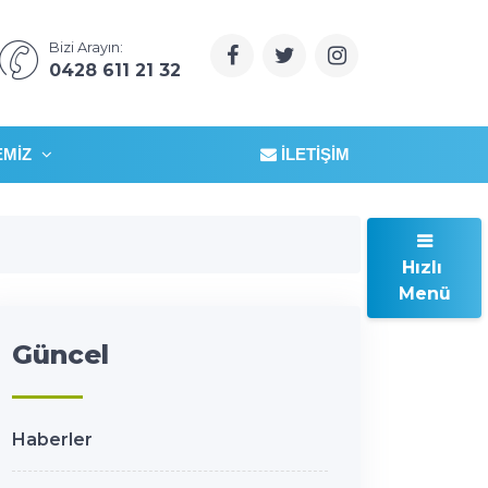
Bizi Arayın:
0428 611 21 32
EMIZ
İLETIŞIM
Hızlı
Menü
Güncel
Haberler