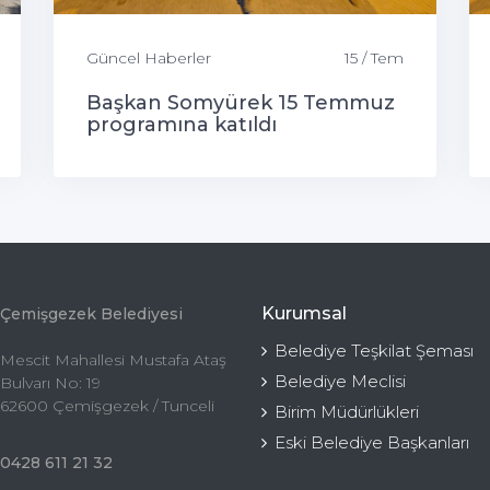
Güncel Haberler
15 / Tem
Başkan Somyürek 15 Temmuz
programına katıldı
Kurumsal
Çemişgezek Belediyesi
Belediye Teşkilat Şeması
Mescit Mahallesi Mustafa Ataş
Belediye Meclisi
Bulvarı No: 19
62600 Çemişgezek / Tunceli
Birim Müdürlükleri
Eski Belediye Başkanları
0428 611 21 32