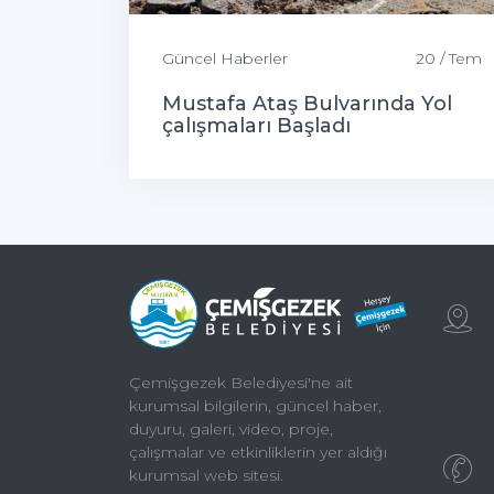
Güncel Haberler
20 / Tem
Mustafa Ataş Bulvarında Yol
çalışmaları Başladı
Çemişgezek Belediyesi'ne ait
kurumsal bilgilerin, güncel haber,
duyuru, galeri, video, proje,
çalışmalar ve etkinliklerin yer aldığı
kurumsal web sitesi.