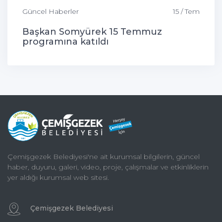
Güncel Haberler
15 / Tem
Başkan Somyürek 15 Temmuz
programına katıldı
Çemişgezek Belediyesi'ne ait kurumsal bilgilerin, güncel
haber, duyuru, galeri, video, proje, çalışmalar ve etkinliklerin
yer aldığı kurumsal web sitesi.
Çemişgezek Belediyesi