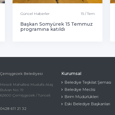
Güncel Haberler
15 / Tem
Başkan Somyürek 15 Temmuz
programına katıldı
Kurumsal
Çemişgezek Belediyesi
Belediye Teşkilat Şeması
Mescit Mahallesi Mustafa Ataş
Belediye Meclisi
Bulvarı No: 19
62600 Çemişgezek / Tunceli
Birim Müdürlükleri
Eski Belediye Başkanları
0428 611 21 32