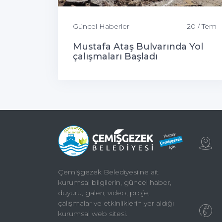
Güncel Haberler
20 / Tem
Mustafa Ataş Bulvarında Yol
çalışmaları Başladı
Çemişgezek Belediyesi'ne ait
kurumsal bilgilerin, güncel haber,
duyuru, galeri, video, proje,
çalışmalar ve etkinliklerin yer aldığı
kurumsal web sitesi.