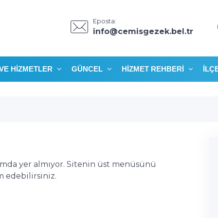
Eposta:
info@cemisgezek.bel.tr
VE HIZMETLER
GÜNCEL
HIZMET REHBERI
İLÇ
ımda yer almıyor. Sitenin üst menüsünü
edebilirsiniz.