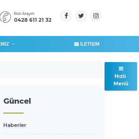
Bizi Arayın:
0428 611 21 32
EMIZ
İLETIŞIM
Hızlı
Menü
Güncel
Haberler