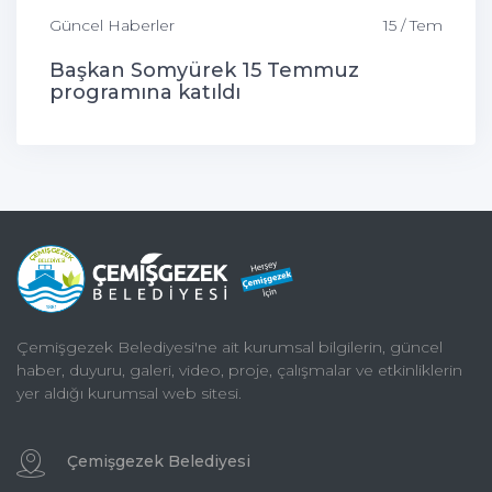
Güncel Haberler
15 / Tem
Başkan Somyürek 15 Temmuz
programına katıldı
Çemişgezek Belediyesi'ne ait kurumsal bilgilerin, güncel
haber, duyuru, galeri, video, proje, çalışmalar ve etkinliklerin
yer aldığı kurumsal web sitesi.
Çemişgezek Belediyesi