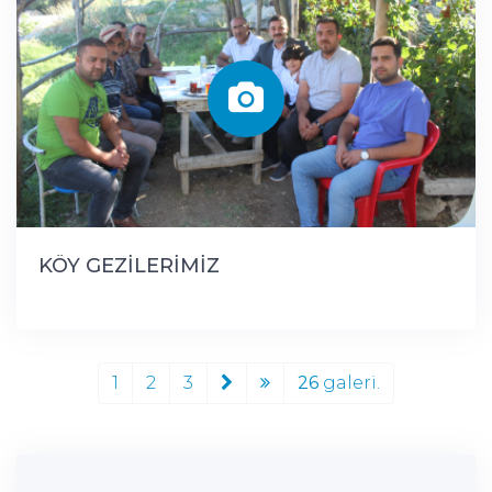
KÖY GEZİLERİMİZ
1
2
3
26
galeri.