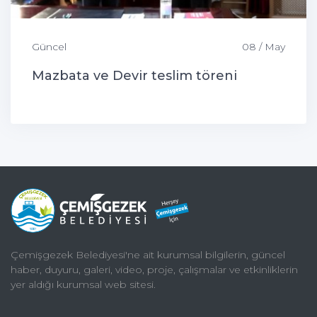
Güncel
08 / May
Mazbata ve Devir teslim töreni
Çemişgezek Belediyesi'ne ait kurumsal bilgilerin, güncel
haber, duyuru, galeri, video, proje, çalışmalar ve etkinliklerin
yer aldığı kurumsal web sitesi.