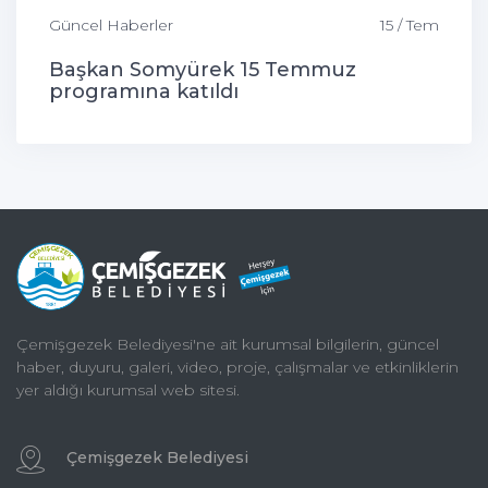
Güncel Haberler
15 / Tem
Başkan Somyürek 15 Temmuz
programına katıldı
Çemişgezek Belediyesi'ne ait kurumsal bilgilerin, güncel
haber, duyuru, galeri, video, proje, çalışmalar ve etkinliklerin
yer aldığı kurumsal web sitesi.
Çemişgezek Belediyesi