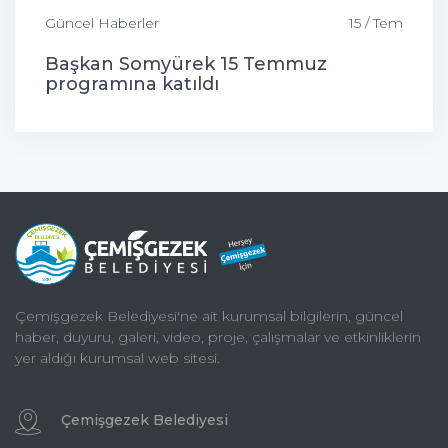
Güncel Haberler
15 / Tem
Başkan Somyürek 15 Temmuz
programına katıldı
Çemişgezek Belediyesi'ne ait kurumsal bilgilerin, güncel
haber, duyuru, galeri, video, proje, çalışmalar ve etkinliklerin
yer aldığı kurumsal web sitesi.
Çemişgezek Belediyesi