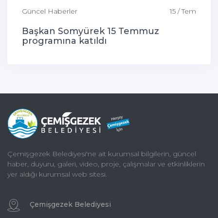
Güncel Haberler
15 / Tem
Başkan Somyürek 15 Temmuz
programına katıldı
Çemişgezek Belediyesi'ne ait kurumsal bilgilerin, güncel
haber, duyuru, galeri, video, proje, çalışmalar ve etkinliklerin
yer aldığı kurumsal web sitesi.
Çemişgezek Belediyesi