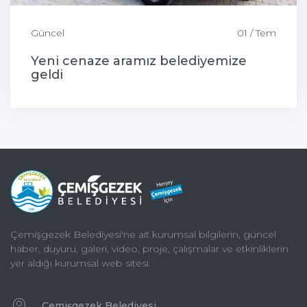
Güncel
01 / Tem
Yeni cenaze aramız belediyemize
geldi
Çemişgezek Belediyesi'ne ait kurumsal bilgilerin, güncel
haber, duyuru, galeri, video, proje, çalışmalar ve etkinliklerin
yer aldığı kurumsal web sitesi.
Çemişgezek Belediyesi