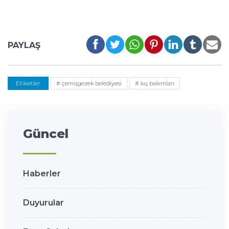
PAYLAŞ
Etiketler
# çemişgezek belediyesi
# kış bakımları
Güncel
Haberler
Duyurular