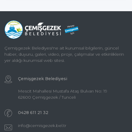
Çemişgezek Belediyesi'ne ait kurumsal bilgilerin, güncel
haber, duyuru, galeri, video, proje, çalışmalar ve etkinliklerin
yer aldığı kurumsal web sitesi.
Çemişgezek Belediyesi
Mescit Mahallesi Mustafa Ataş Bulvarı No: 19
62600 Çemişgezek / Tunceli
0428 611 21 32
info@cemisgezek.bel.tr