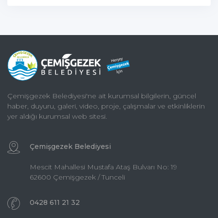
Çemişgezek Belediyesi'ne ait kurumsal bilgilerin, güncel
haber, duyuru, galeri, video, proje, çalışmalar ve etkinliklerin
yer aldığı kurumsal web sitesi.
Çemişgezek Belediyesi
Mescit Mahallesi Mustafa Ataş Bulvarı No: 19
62600 Çemişgezek / Tunceli
0428 611 21 32