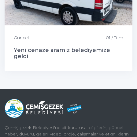
Güncel
01 / Tem
Yeni cenaze aramız belediyemize
geldi
Çemişgezek Belediyesi'ne ait kurumsal bilgilerin, güncel
haber, duyuru, galeri, video, proje, çalışmalar ve etkinliklerin