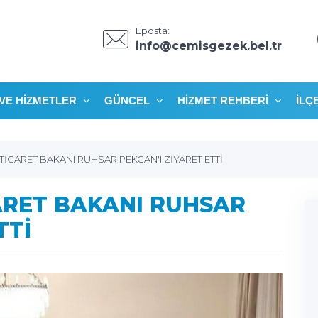
Eposta:
info@cemisgezek.bel.tr
VE HIZMETLER
GÜNCEL
HIZMET REHBERI
İLÇ
TİCARET BAKANI RUHSAR PEKCAN'I ZİYARET ETTİ
ARET BAKANI RUHSAR
TTİ