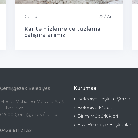
Güncel
25 / Ara
Kar temizleme ve tuzlama
çalışmalarımız
Kurumsal
Çemişgezek Belediyesi
Belediye Teşkilat Şeması
Mescit Mahallesi Mustafa Ataş
Belediye Meclisi
Bulvarı No: 19
62600 Çemişgezek / Tunceli
Birim Müdürlükleri
Eski Belediye Başkanları
0428 611 21 32