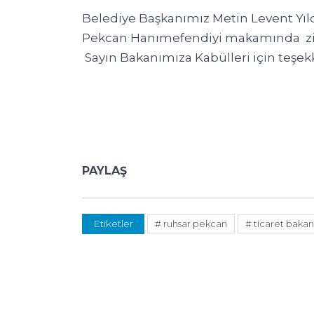
Belediye Başkanımız Metin Levent Yıl
Pekcan Hanımefendiyi makamında ziya
Sayın Bakanımıza Kabülleri için teşekk
PAYLAŞ
Etiketler
# ruhsar pekcan
# ticaret bakan