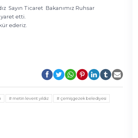
dız Sayın Ticaret Bakanımız Ruhsar
ret etti.
ür ederiz.
ı
# metin levent yıldız
# çemişgezek belediyesi