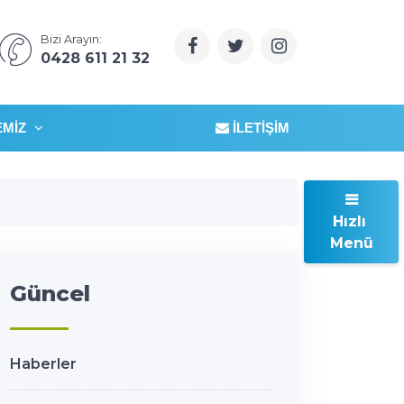
Bizi Arayın:
0428 611 21 32
EMIZ
İLETIŞIM
Hızlı
Menü
Güncel
Haberler