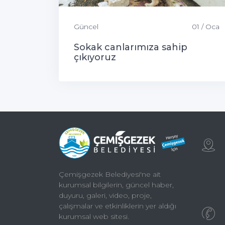
Güncel
01 / Oca
Sokak canlarımıza sahip
çıkıyoruz
Çemişgezek Belediyesi'ne ait
kurumsal bilgilerin, güncel haber,
duyuru, galeri, video, proje,
çalışmalar ve etkinliklerin yer aldığı
kurumsal web sitesi.