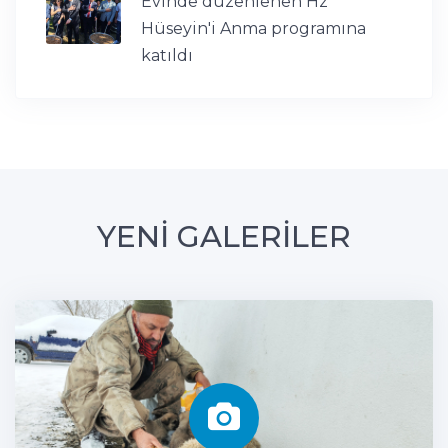
Evinde düzenlenen Hz
Hüseyin'i Anma programına
katıldı
YENİ GALERİLER