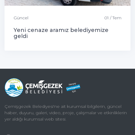
Güncel
01 / Tem
Yeni cenaze aramız belediyemize
geldi
Çemişgezek Belediyesi'ne ait kurumsal bilgilerin, güncel
haber, duyuru, galeri, video, proje, çalışmalar ve etkinliklerin
yer aldığı kurumsal web sitesi.