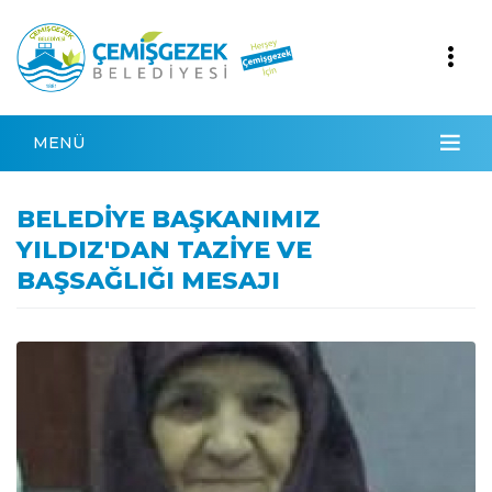
MENÜ
BELEDİYE BAŞKANIMIZ
YILDIZ'DAN TAZİYE VE
BAŞSAĞLIĞI MESAJI