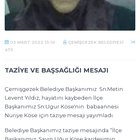
03 MART 2022 13:10
ÇEMIŞGEZEK BELEDIYESI
473
TAZİYE VE BAŞSAĞLIĞI MESAJI
Çemişgezek Belediye Başkanımız Sn.Metin
Levent Yıldız, hayatını kaybeden İlçe
Başkanımız Sn.Ugur Köse'nin babaannesi
Nuriye Köse için taziye mesajı yayımladı.
Belediye Başkanımız taziye mesajında “İlçe
Başkanımız Sayın Uğur Köse kardeşimin