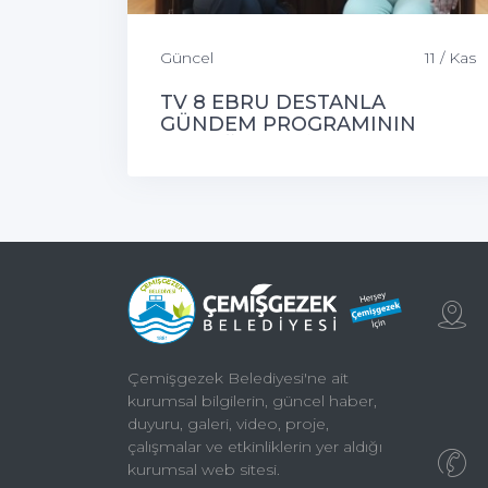
Güncel
11 / Kas
TV 8 EBRU DESTANLA
GÜNDEM PROGRAMININ
KONUĞU ÇEMİŞGEZEK
BELEDİYE BAŞKANIMIZ
Çemişgezek Belediyesi'ne ait
kurumsal bilgilerin, güncel haber,
duyuru, galeri, video, proje,
çalışmalar ve etkinliklerin yer aldığı
kurumsal web sitesi.