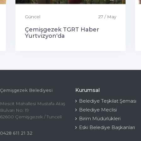
Güncel
27 / May
Çemişgezek TGRT Haber
Yurtvizyon'da
Kurumsal
Çemişgezek Belediyesi
Belediye Teşkilat Şeması
Mescit Mahallesi Mustafa Ataş
Belediye Meclisi
Bulvarı No: 19
62600 Çemişgezek / Tunceli
Birim Müdürlükleri
Eski Belediye Başkanları
0428 611 21 32