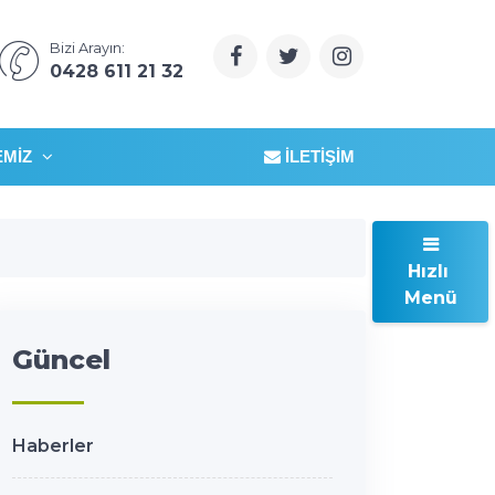
Bizi Arayın:
0428 611 21 32
EMIZ
İLETIŞIM
Hızlı
Menü
Güncel
Haberler