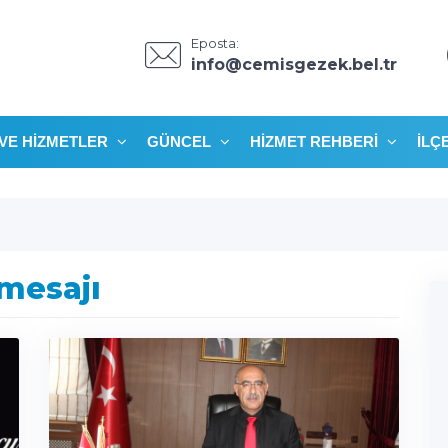
Eposta:
info@cemisgezek.bel.tr
VE HIZMETLER
GÜNCEL
HIZMET REHBERI
İLÇ
 mesajı