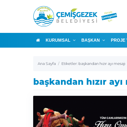
KURUMSAL
BAŞKAN
PROJE 
Ana Sayfa
Etiketler: başkandan hızır ayı mesajı
başkandan hızır ayı