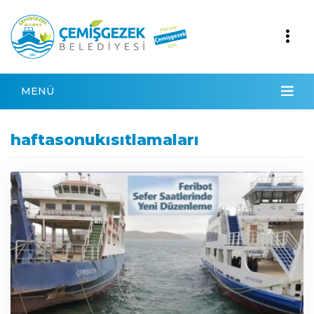
MENÜ
haftasonukısıtlamaları