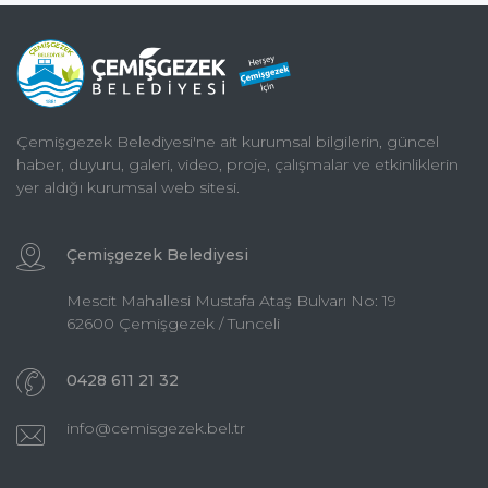
Çemişgezek Belediyesi'ne ait kurumsal bilgilerin, güncel
haber, duyuru, galeri, video, proje, çalışmalar ve etkinliklerin
yer aldığı kurumsal web sitesi.
Çemişgezek Belediyesi
Mescit Mahallesi Mustafa Ataş Bulvarı No: 19
62600 Çemişgezek / Tunceli
0428 611 21 32
info@cemisgezek.bel.tr