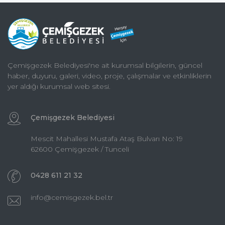
Çemişgezek Belediyesi'ne ait kurumsal bilgilerin, güncel
haber, duyuru, galeri, video, proje, çalışmalar ve etkinliklerin
yer aldığı kurumsal web sitesi.
Çemişgezek Belediyesi
Mescit Mahallesi Mustafa Ataş Bulvarı No: 19
62600 Çemişgezek / Tunceli
0428 611 21 32
info@cemisgezek.bel.tr