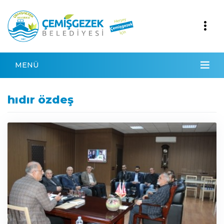
MENÜ
hıdır özdeş