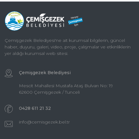
Çemişgezek Belediyesi'ne ait kurumsal bilgilerin, güncel
haber, duyuru, galeri, video, proje, çalışmalar ve etkinliklerin
yer aldığı kurumsal web sitesi.
Çemişgezek Belediyesi
Mescit Mahallesi Mustafa Ataş Bulvarı No: 19
62600 Çemişgezek / Tunceli
0428 611 21 32
info@cemisgezek.bel.tr