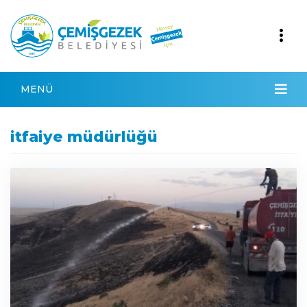
MENÜ
itfaiye müdürlüğü