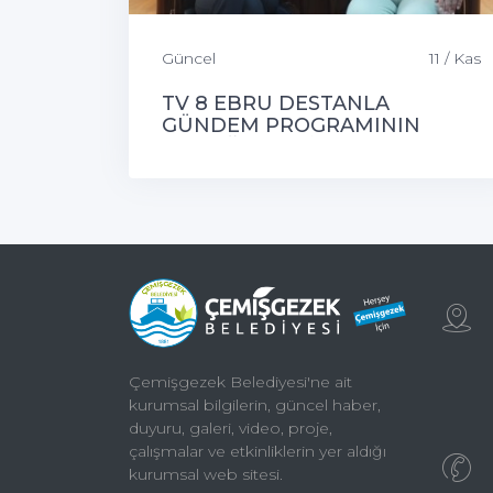
Güncel
11 / Kas
TV 8 EBRU DESTANLA
GÜNDEM PROGRAMININ
KONUĞU ÇEMİŞGEZEK
BELEDİYE BAŞKANIMIZ
Çemişgezek Belediyesi'ne ait
kurumsal bilgilerin, güncel haber,
duyuru, galeri, video, proje,
çalışmalar ve etkinliklerin yer aldığı
kurumsal web sitesi.