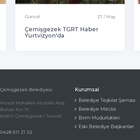
Güncel
27 / May
Çemişgezek TGRT Haber
Yurtvizyon'da
Kurumsal
Çemişgezek Belediyesi
Belediye Teşkilat Şeması
Mescit Mahallesi Mustafa Ataş
Belediye Meclisi
Bulvarı No: 19
62600 Çemişgezek / Tunceli
Birim Müdürlükleri
Eski Belediye Başkanları
0428 611 21 32