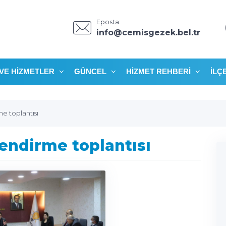
Eposta:
info@cemisgezek.bel.tr
VE HIZMETLER
GÜNCEL
HIZMET REHBERI
İLÇ
e toplantısı
endirme toplantısı