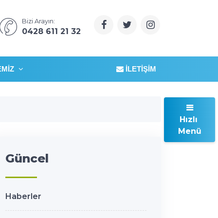
Bizi Arayın:
0428 611 21 32
EMIZ
İLETIŞIM
Hızlı
Menü
Güncel
Haberler