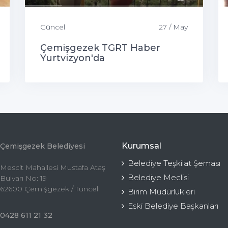
Güncel
27 / May
Çemişgezek TGRT Haber
Yurtvizyon'da
Kurumsal
Çemişgezek Belediyesi
Belediye Teşkilat Şeması
Mescit Mahallesi Mustafa Ataş
Belediye Meclisi
Bulvarı No: 19
62600 Çemişgezek / Tunceli
Birim Müdürlükleri
Eski Belediye Başkanları
0428 611 21 32