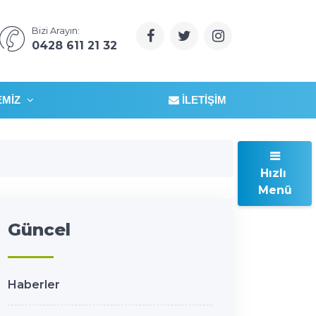
Bizi Arayın:
0428 611 21 32
EMIZ
İLETIŞIM
Hızlı
Menü
Güncel
Haberler