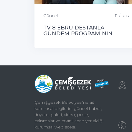
Güncel
11 / Kas
TV 8 EBRU DESTANLA
GÜNDEM PROGRAMININ
KONUĞU ÇEMİŞGEZEK
BELEDİYE BAŞKANIMIZ
Çemişgezek Belediyesi'ne ait
kurumsal bilgilerin, güncel haber,
duyuru, galeri, video, proje,
çalışmalar ve etkinliklerin yer aldığı
kurumsal web sitesi.