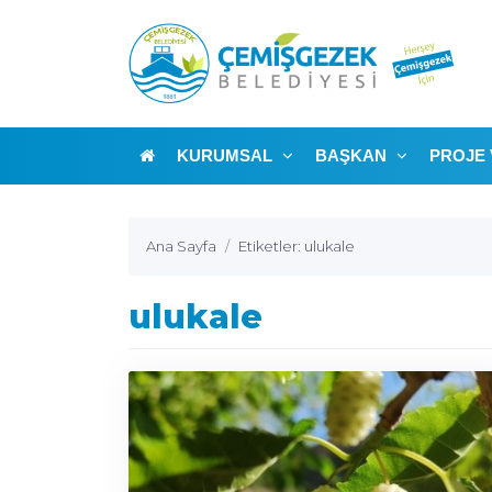
KURUMSAL
BAŞKAN
PROJE 
Ana Sayfa
Etiketler: ulukale
ulukale