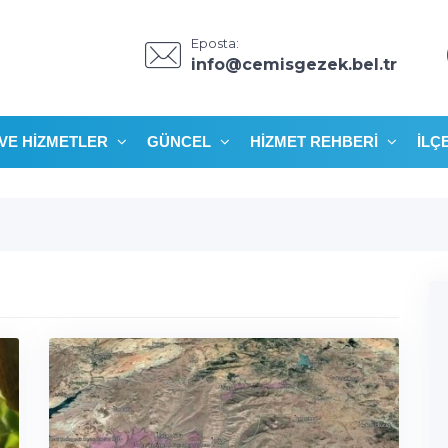
Eposta:
info@cemisgezek.bel.tr
VE HIZMETLER
GÜNCEL
HIZMET REHBERI
İLÇ