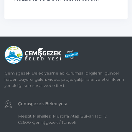
Çemişgezek Belediyesi'ne ait kurumsal bilgilerin, güncel
haber, duyuru, galeri, video, proje, çalışmalar ve etkinliklerin
yer aldığı kurumsal web sitesi.
Çemişgezek Belediyesi
Mescit Mahallesi Mustafa Ataş Bulvarı No: 19
62600 Çemişgezek / Tunceli