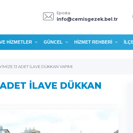
Eposta:
info@cemisgezek.bel.tr
VE HIZMETLER
GÜNCEL
HIZMET REHBERI
İLÇ
YİMİZE 13 ADET İLAVE DÜKKAN YAPIMI
3 ADET İLAVE DÜKKAN