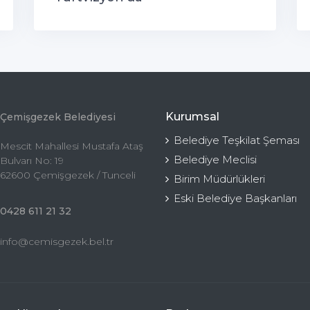
Kurumsal
Çemişgezek Belediyesi
Belediye Teşkilat Şeması
Mescit Mahallesi Mustafa Ataş
Belediye Meclisi
Bulvarı No: 19
62600 Çemişgezek / Tunceli
Birim Müdürlükleri
Eski Belediye Başkanları
0428 611 21 32
info@cemisgezek.bel.tr