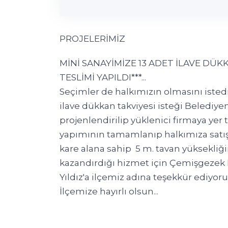
PROJELERİMİZ
MİNİ SANAYİMİZE 13 ADET İLAVE DÜKK
TESLİMİ YAPILDI***...
Seçimler de halkımızın olmasını isted
ilave dükkan takviyesi isteği Belediy
projenlendirilip yüklenici firmaya yer te
yapımının tamamlanıp halkımıza satı
kare alana sahip 5 m. tavan yüksekliğ
kazandırdığı hizmet için Çemişgezek 
Yıldız'a ilçemiz adına teşekkür ediyoru
İlçemize hayırlı olsun...