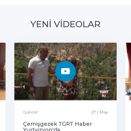
YENİ VİDEOLAR
Güncel
27 / May
Çemişgezek TGRT Haber
Yurtvizyon'da