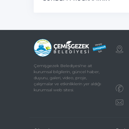
KONUĞU ÇEMİŞGEZEK
BELEDİYE BAŞKANIMIZ
Çemişgezek Belediyesi'ne ait
kurumsal bilgilerin, güncel haber,
duyuru, galeri, video, proje,
çalışmalar ve etkinliklerin yer aldığı
kurumsal web sitesi.